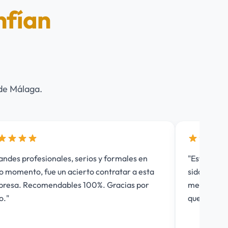
nfían
 de Málaga.
 formales en
"Estoy muy contento con Lumilec, siemp
tratar a esta
sido muy atentos y excelentes profesiona
Gracias por
me lo recomendaron hace tiempo y la ve
que nunca defraudan, ¡lo recomiendo si