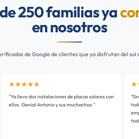
de 250 familias ya
co
en nosotros
rificadas de Google de clientes que ya disfrutan del sol
s de placas solares con
"Grandes profesionales, serios y
us muchachos."
todo momento, fue un acierto con
empresa. Recomendables 100%. 
todo."