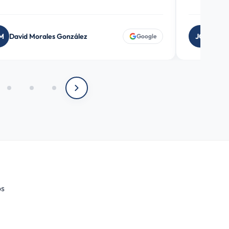
JC
José Cabrera
Google