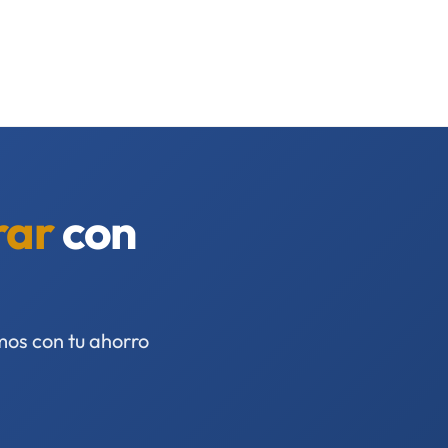
rar
con
mos con tu ahorro