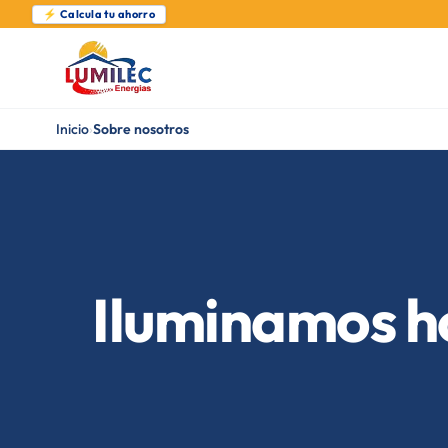
⚡ Calcula tu ahorro
Inicio
›
Sobre nosotros
Iluminamos h