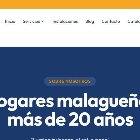
Inicio
Servicios
Instalaciones
Blog
Contacto
Catál
SOBRE NOSOTROS
ogares malagueñ
más de 20 años
"Ilumina tu hogar, el sol lo paga"