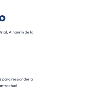
o
ial, Alhaurín de la
te para responder a
contractual