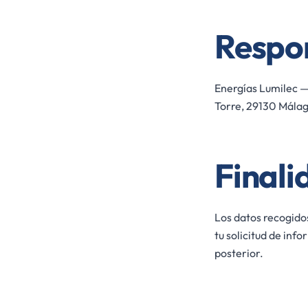
Respon
Energías Lumilec —
Torre, 29130 Málag
Finali
Los datos recogidos
tu solicitud de inf
posterior.