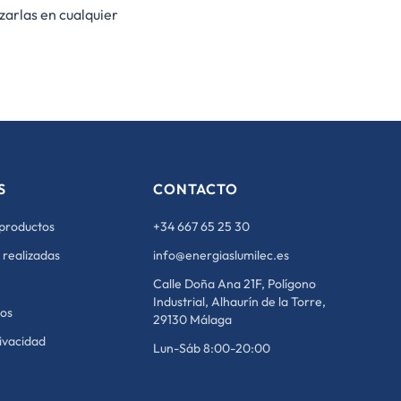
zarlas en cualquier
S
CONTACTO
 productos
+34 667 65 25 30
 realizadas
info@energiaslumilec.es
Calle Doña Ana 21F, Polígono
Industrial, Alhaurín de la Torre,
ros
29130 Málaga
rivacidad
Lun-Sáb 8:00-20:00