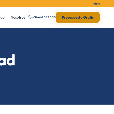
← Inicio
ogo
Nosotros
Presupuesto Gratis
+34 667 65 25 30
dad