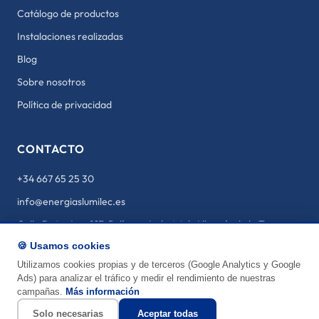
Catálogo de productos
Instalaciones realizadas
Blog
Sobre nosotros
Política de privacidad
CONTACTO
+34 667 65 25 30
info@energiaslumilec.es
Calle Doña Ana 21F, Polígono Industrial, Alhaurín de la Torre,
29130 Málaga
🍪 Usamos cookies
Lun-Sáb 8:00-20:00
Utilizamos cookies propias y de terceros (Google Analytics y Google
Ads) para analizar el tráfico y medir el rendimiento de nuestras
1
campañas.
Más información
Solo necesarias
Aceptar todas