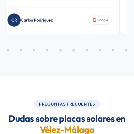
CR
Carlos Rodríguez
D
Google
PREGUNTAS FRECUENTES
Dudas sobre placas solares en
Vélez-Málaga