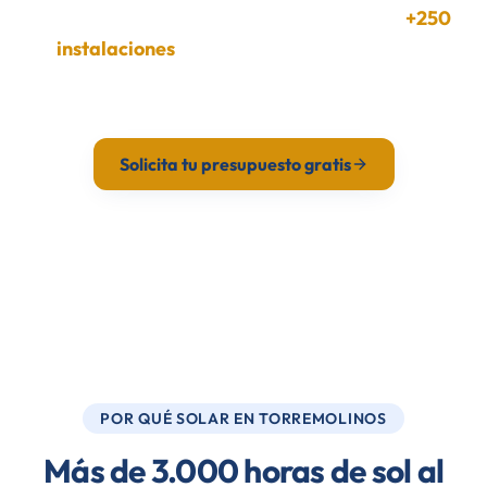
Instaladores certificados en Torremolinos.
+250
instalaciones
en Málaga. Estudio gratuito y
presupuesto en 24h.
Solicita tu presupuesto gratis
Calcula tu ahorro
POR QUÉ SOLAR EN TORREMOLINOS
Más de 3.000 horas de sol al