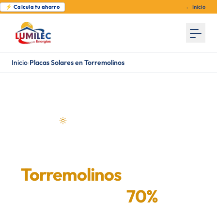
⚡ Calcula tu ahorro
← Inicio
Inicio
›
Placas Solares en Torremolinos
Energía solar en Torremolinos
Placas Solares en
Torremolinos
— Ahorra
hasta un
70%