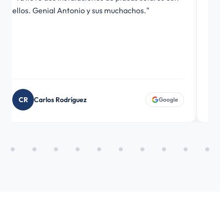
ellos. Genial Antonio y sus muchachos."
tod
em
tod
CR
Carlos Rodríguez
D
Google