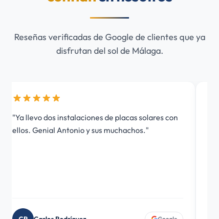
Reseñas verificadas de Google de clientes que ya
disfrutan del sol de Málaga.
"Ya llevo dos instalaciones de placas solares con
"Gr
ellos. Genial Antonio y sus muchachos."
tod
em
tod
Google