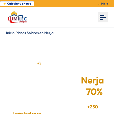
⚡ Calcula tu ahorro
← Inicio
Inicio
›
Placas Solares en Nerja
Energía solar en Nerja
Placas Solares en
Nerja
— Ahorra hasta un
70%
Instaladores certificados en Nerja.
+250
instalaciones
en Málaga. Estudio gratuito y