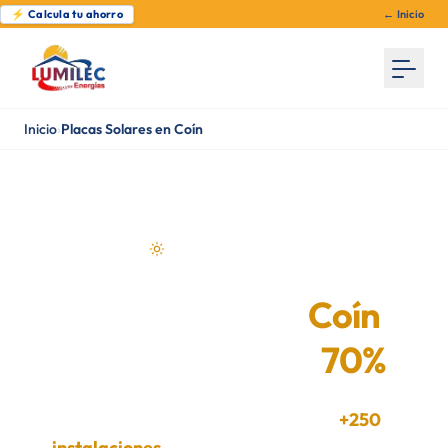
⚡ Calcula tu ahorro
← Inicio
Inicio
›
Placas Solares en Coín
Energía solar en Coín
Placas Solares en
Coín
—
Ahorra hasta un
70%
Instaladores certificados en Coín.
+250
instalaciones
en Málaga. Estudio gratuito y