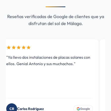
Reseñas verificadas de Google de clientes que ya
disfrutan del sol de Málaga.
"Ya llevo dos instalaciones de placas solares con
"Gr
ellos. Genial Antonio y sus muchachos."
tod
em
tod
CR
Carlos Rodríguez
D
Google