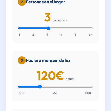
Personas en el hogar
2
3
personas
1
2
3
4
5
6+
Factura mensual de luz
3
120
€
/ mes
50€
175€
300€