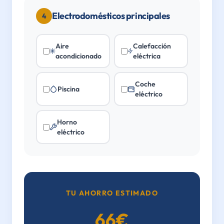
Electrodomésticos principales
4
Aire
Calefacción
acondicionado
eléctrica
Coche
Piscina
eléctrico
Horno
eléctrico
TU AHORRO ESTIMADO
66
€