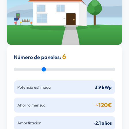
kW
21F
6
Número de paneles:
3.9 kWp
Potencia estimada
~120€
Ahorro mensual
~2.1 años
Amortización