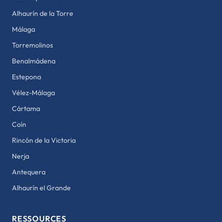
Alhaurín de la Torre
Málaga
Torremolinos
Benalmádena
Estepona
Vélez-Málaga
Cártama
Coín
Rincón de la Victoria
Nerja
Antequera
Alhaurín el Grande
RESSOURCES