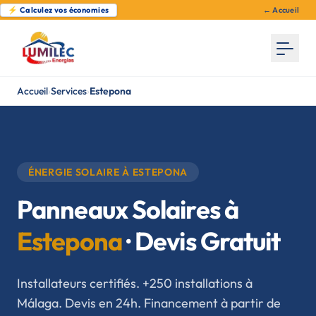
⚡ Calculez vos économies
← Accueil
Accueil
›
Services
›
Estepona
ÉNERGIE SOLAIRE À ESTEPONA
Panneaux Solaires à
Estepona
· Devis Gratuit
Installateurs certifiés. +250 installations à
Málaga. Devis en 24h. Financement à partir de