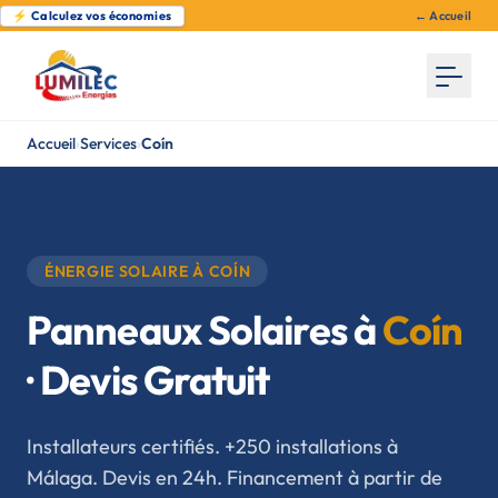
⚡ Calculez vos économies
← Accueil
Accueil
›
Services
›
Coín
ÉNERGIE SOLAIRE À COÍN
Panneaux Solaires à
Coín
· Devis Gratuit
Installateurs certifiés. +250 installations à
Málaga. Devis en 24h. Financement à partir de