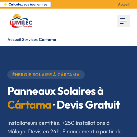
⚡ Calculez vos économies
← Accueil
Accueil
›
Services
›
Cártama
ÉNERGIE SOLAIRE À CÁRTAMA
Panneaux Solaires à
Cártama
· Devis Gratuit
Installateurs certifiés. +250 installations à
Málaga. Devis en 24h. Financement à partir de