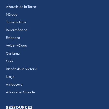
Alhaurín de la Torre
Málaga
Torremolinos
Benalmádena
Estepona
Vélez-Málaga
Cártama
Coín
Rincón de la Victoria
Nerja
Antequera
Alhaurín el Grande
RESSOURCES