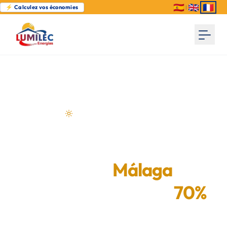
🇪🇸
🇬🇧
🇫🇷
⚡ Calculez vos économies
|
|
Énergie solaire pour Málaga
Installez des panneaux
solaires à
Málaga
et
économisez jusqu'à
70%
sur votre facture