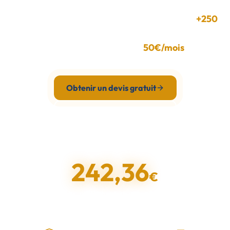
Installateurs certifiés dans toute la province.
+250
installations réalisées. Subventions gérées et
financement à partir de
50€/mois
.
Obtenir un devis gratuit
Voir nos installations
ÉCONOMIES GÉNÉRÉES AUJOURD'HUI PAR NOS CLIENTS
242,39
€
Basé sur +250 installations actives à Málaga