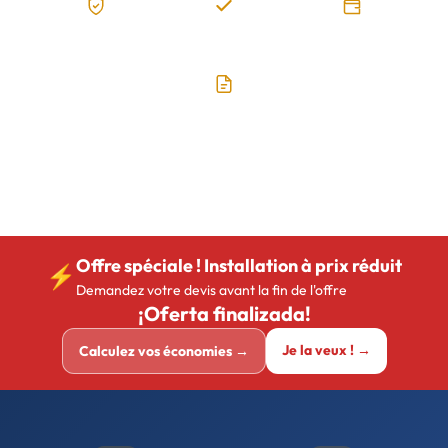
Installateurs
Garantie 25 ans
Financement sans
certifiés
intérêts
Gestion des
subventions
Offre spéciale ! Installation à prix réduit
⚡
Demandez votre devis avant la fin de l'offre
¡Oferta finalizada!
Je la veux ! →
Calculez vos économies →