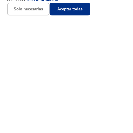
Solo necesarias
Aceptar todas
Placas solares en Torremolinos: precios,
ahorro y presupuesto 2026