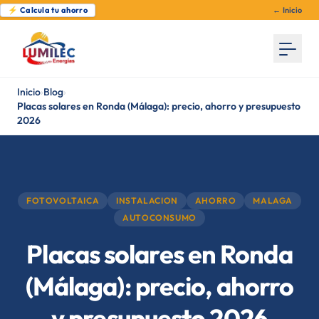
⚡ Calcula tu ahorro
← Inicio
Inicio
›
Blog
›
Placas solares en Ronda (Málaga): precio, ahorro y presupuesto
2026
FOTOVOLTAICA
INSTALACION
AHORRO
MALAGA
AUTOCONSUMO
Placas solares en Ronda
(Málaga): precio, ahorro
y presupuesto 2026