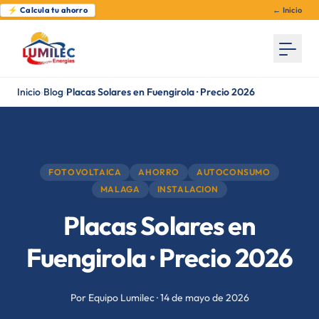
⚡ Calcula tu ahorro
← Inicio
Inicio
›
Blog
›
Placas Solares en Fuengirola · Precio 2026
FOTOVOLTAICA
AHORRO
AUTOCONSUMO
MALAGA
INSTALACION
Placas Solares en
Fuengirola · Precio 2026
Por Equipo Lumilec · 14 de mayo de 2026