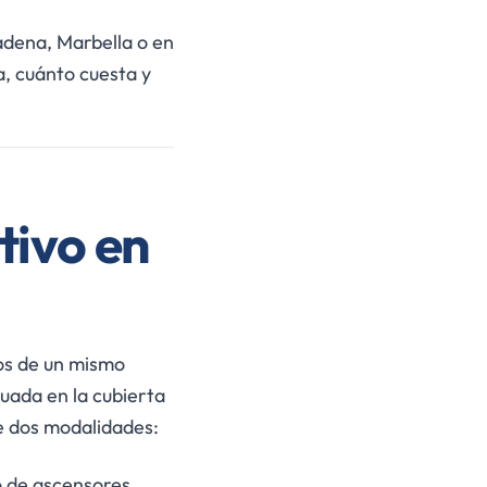
ádena, Marbella o en
a, cuánto cuesta y
tivo en
os de un mismo
uada en la cubierta
e dos modalidades:
o de ascensores,