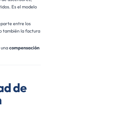
tidos. Es el modelo
eparte entre los
o también la factura
r una
compensación
ad de
n