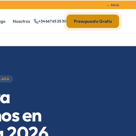
← Inicio
ogo
Nosotros
Presupuesto Gratis
+34 667 65 25 30
LAGA
ra
os en
a 2026