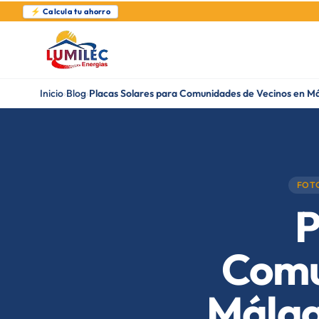
⚡ Calcula tu ahorro
Inicio
›
Blog
›
Placas Solares para Comunidades de Vecinos en M
FOT
P
Comu
Málag