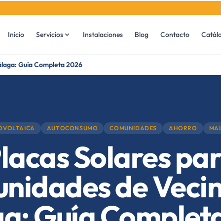
Inicio
Servicios
Instalaciones
Blog
Contacto
Catál
álaga: Guía Completa 2026
OVOLTAICA
AUTOCONSUMO
COMUNIDADES
AHORRO
MA
lacas Solares pa
nidades de Vecin
a: Guía Complet