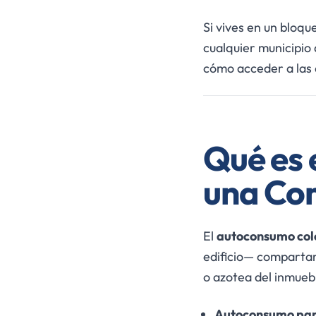
Si vives en un bloq
cualquier municipio 
cómo acceder a las 
Qué es 
una Co
El
autoconsumo col
edificio— compartan 
o azotea del inmueb
Autoconsumo par