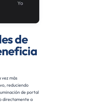
des de
eneficia
a vez más
vo, reduciendo
luminación de portal
o directamente a