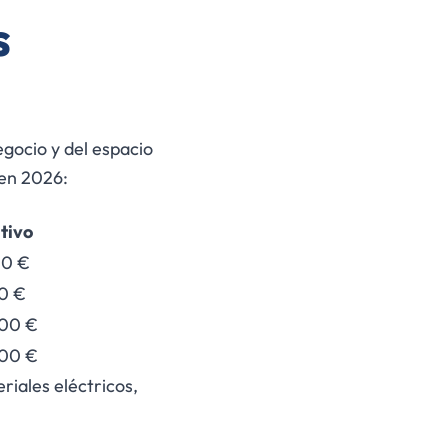
s
egocio y del espacio
 en 2026:
tivo
00 €
00 €
000 €
000 €
riales eléctricos,