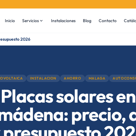
Inicio
Servicios
Instalaciones
Blog
Contacto
Catál
presupuesto 2026
OVOLTAICA
INSTALACION
AHORRO
MALAGA
AUTOCONS
Placas solares en
mádena: precio, 
 presupuesto 20