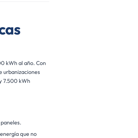
acas
0 kWh al año. Con
de urbanizaciones
 y 7.500 kWh
 paneles.
 energía que no