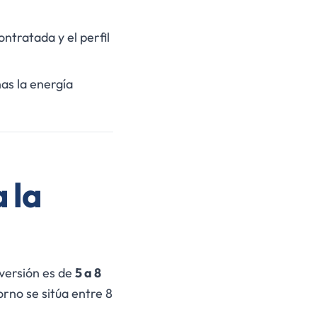
ntratada y el perfil
as la energía
 la
nversión es de
5 a 8
orno se sitúa entre 8