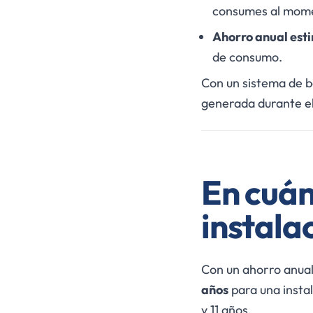
consumes al mom
Ahorro anual est
de consumo.
Con un sistema de b
generada durante el 
En cuán
instala
Con un ahorro anual
años
para una instal
y 11 años.