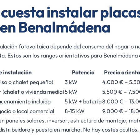
cuesta instalar placa
s en Benalmádena
stalación fotovoltaica depende del consumo del hogar o n
rta. Estos son los rangos orientativos para Benalmádena
e instalación
Potencia
Precio orienta
iso o chalet pequeño)
3 kW
4.000 € – 5.5
(chalet o vivienda media)
5 kW
5.500 € – 7.5
acenamiento incluida
5 kW + batería
8.000 € – 13.
ocio o local comercial
8-15 kW
9.000 € – 18.
en paneles solares, inversor, estructura de montaje, mate
 distribuidora y puesta en marcha. No hay costes ocultos.