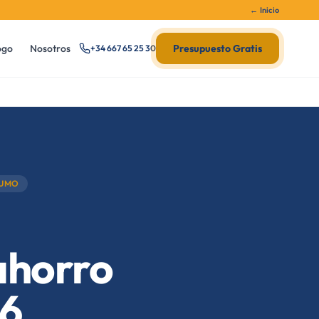
← Inicio
ogo
Nosotros
Presupuesto Gratis
+34 667 65 25 30
UMO
ahorro
26